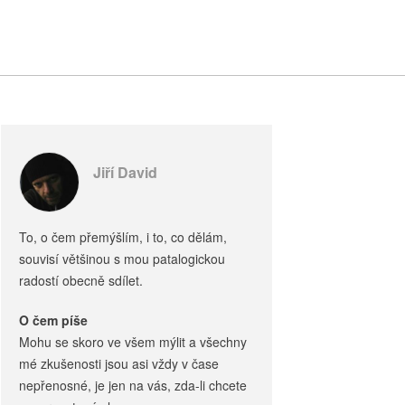
Jiří David
To, o čem přemýšlím, i to, co dělám,
souvisí většinou s mou patalogickou
radostí obecně sdílet.
O čem píše
Mohu se skoro ve všem mýlit a všechny
mé zkušenosti jsou asi vždy v čase
nepřenosné, je jen na vás, zda-li chcete