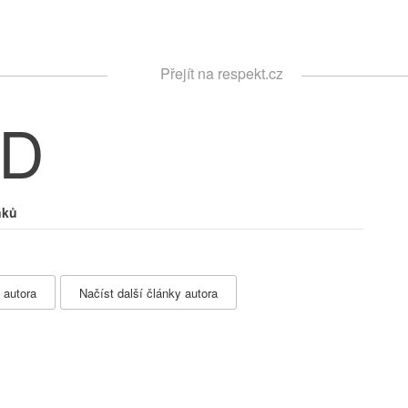
Respekt
Přejít na respekt.cz
Vyhledávání
ID
nků
 autora
Načíst další články autora