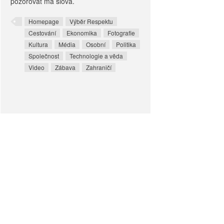
pozorovat má slova.
Homepage
Výběr Respektu
Cestování
Ekonomika
Fotografie
Kultura
Média
Osobní
Politika
Společnost
Technologie a věda
Video
Zábava
Zahraničí