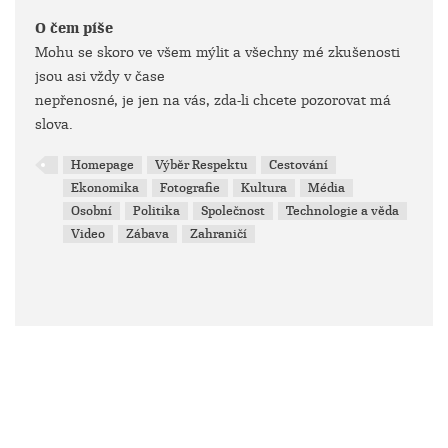
O čem píše
Mohu se skoro ve všem mýlit a všechny mé zkušenosti
jsou asi vždy v čase
nepřenosné, je jen na vás, zda-li chcete pozorovat má
slova.
Homepage
Výběr Respektu
Cestování
Ekonomika
Fotografie
Kultura
Média
Osobní
Politika
Společnost
Technologie a věda
Video
Zábava
Zahraničí