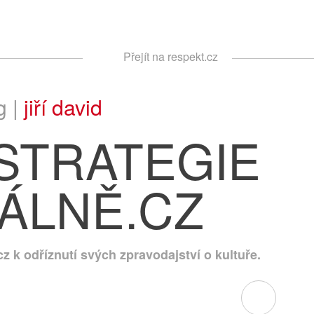
Respekt
Přejít na respekt.cz
Vyhledávání
g |
jiří david
 STRATEGIE
ÁLNĚ.CZ
cz k odříznutí svých zpravodajství o kultuře.