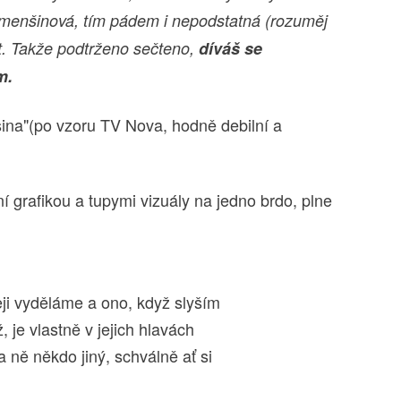
 menšinová, tím pádem i nepodstatná (rozuměj
vot. Takže podtrženo sečteno,
díváš se
m.
tšina"(po vzoru TV Nova, hodně debilní a
í grafikou a tupymi vizuály na jedno brdo, plne
leji vyděláme a ono, když slyším
, je vlastně v jejich hlavách
a ně někdo jiný, schválně ať si