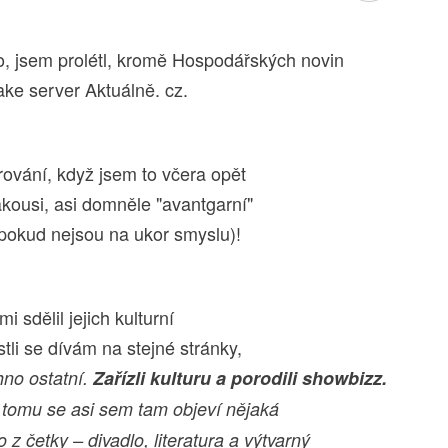
o, jsem prolétl, kromě Hospodářských novin
ake server Aktuálně. cz.
ování, když jsem to včera opět
akousi, asi domněle "avantgarní"
 pokud nejsou na ukor smyslu)!
i sdělil jejich kulturní
stli se dívám na stejné stránky,
hno ostatní.
Zařízli kulturu a porodili showbizz.
k tomu se asi sem tam objeví nějaká
 z četky – divadlo, literatura a výtvarný