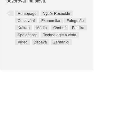
pozorovat má slova.
Homepage
Výběr Respektu
Cestování
Ekonomika
Fotografie
Kultura
Média
Osobní
Politika
Společnost
Technologie a věda
Video
Zábava
Zahraničí