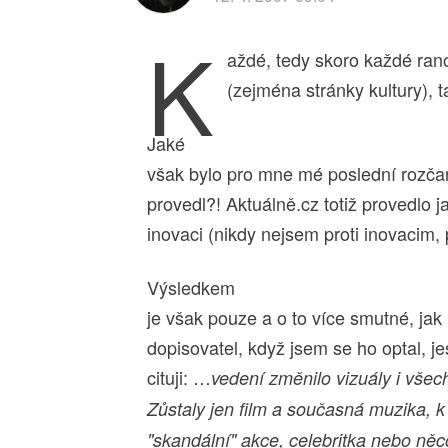
K
aždé, tedy skoro každé ran
(zejména stránky kultury), t
Jaké
však bylo pro mne mé poslední rozčar
provedl?! Aktuálně.cz totiž provedlo j
inovaci (nikdy nejsem proti inovacim,
Výsledkem
je však pouze a o to více smutné, jak m
dopisovatel, když jsem se ho optal, je
cituji: …
vedení změnilo vizuály i všec
Zůstaly jen film a současná muzika, 
"skandální" akce, celebritka nebo něco