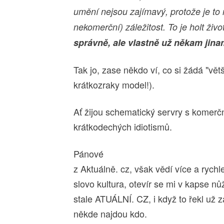
umění nejsou zajímavý, protože je to
nekomerční) záležitost. To je holt ži
správně, ale vlastně už někam jina
Tak jo, zase někdo ví, co si žádá "vě
krátkozraky model!).
Ať žijou schematický servry s komerčn
krátkodechých idiotismů.
Pánové
z Aktuálně. cz, však vědí více a rych
slovo kultura, otevír se mi v kapse nůž
stale ATUÁLNÍ. CZ, i když to řekl už z
někde najdou kdo.