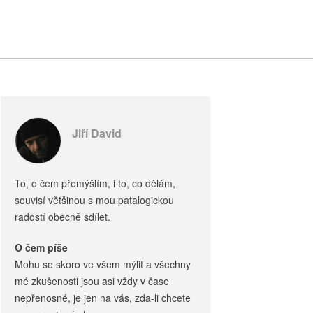
Jiří David
To, o čem přemýšlím, i to, co dělám,
souvisí většinou s mou patalogickou
radostí obecně sdílet.
O čem píše
Mohu se skoro ve všem mýlit a všechny
mé zkušenosti jsou asi vždy v čase
nepřenosné, je jen na vás, zda-li chcete