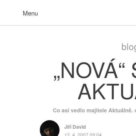
Menu
blo
„NOVÁ“
AKTU
Co asi vedlo majitele Aktuálně. 
Jiří David
12. 4. 2007 09:04