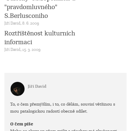
"pravdomluvného"
S.Berlusconiho
Jiří David, 8. 6. 2009
Roztříštěnost kulturních
informaci
Jiří David, 15. 3. 2009
Jiří David
To, o čem přemýšlím, i to, co dělám, souvisí většinou s
mou patalogickou radostí obecně sdílet.
O čem píše