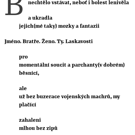
B
nechtělo vstávat, neboť i bolest lenivěla
a ukradla
jejich(mé taky) mozky a fantazii
Jméno. Bratře. Ženo. Ty. Laskavosti
pro
momentální soucit a parchanty(v dobrém)
běsnící,
ale
už bez buzerace vojenských machrů, my
plačící
zahaleni
mlhou bez zipů