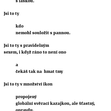
s láskou.
Jsi to ty
kdo
nemohl souložit s pannou.
Jsi to ty s pravidelným
sexem, i když ráno to není ono
a
čekáš tak na
hmat tmy
Jsi to ty v množství ikon
propojený
globální svěrací kazajkou, ale šťastný,
opravdu,