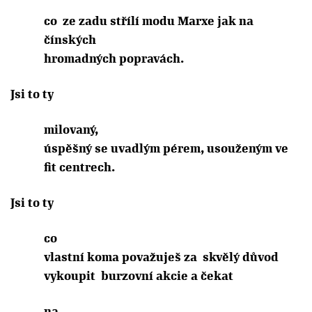
co
ze zadu střílí modu Marxe jak na
čínských
hromadných popravách.
Jsi to ty
milovaný,
úspěšný se uvadlým pérem, usouženým ve
fit centrech.
Jsi to ty
co
vlastní koma považuješ za
skvělý důvod
vykoupit
burzovní akcie a čekat
na