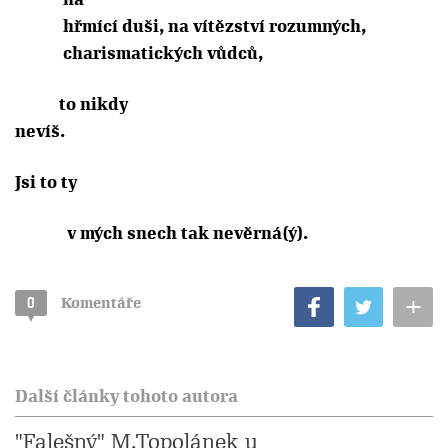
hřmící duši, na vítězství rozumných,
charismatických vůdců,
to nikdy
nevíš.
Jsi to ty
v mých snech tak nevěrná(ý).
+
0
Komentáře
Další články tohoto autora
"Falešný" M.Topolánek u