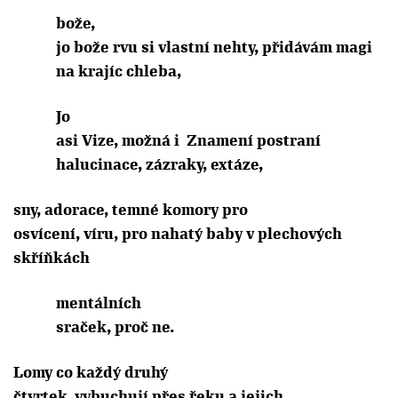
bože,
jo bože rvu si vlastní nehty, přidávám magi
na krajíc chleba,
Jo
asi Vize, možná i
Znamení postraní
halucinace, zázraky, extáze,
sny, adorace, temné komory pro
osvícení, víru, pro nahatý baby v plechových
skříňkách
mentálních
sraček, proč ne.
Lomy co každý druhý
čtvrtek
vybuchují přes řeku a jejich