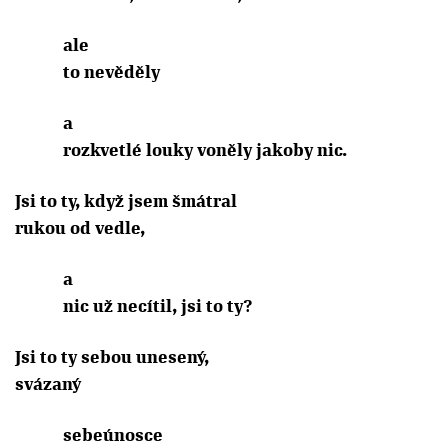
ale
to nevěděly
a
rozkvetlé louky voněly jakoby nic.
Jsi to ty, když jsem šmátral
rukou od vedle,
a
nic už necítil, jsi to ty?
Jsi to ty sebou unesený,
svázaný
sebeúnosce