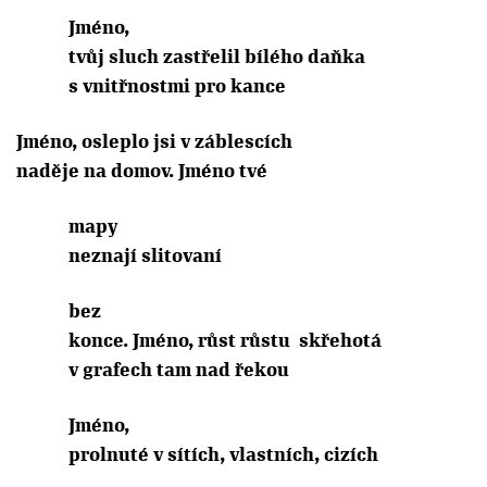
Jméno,
tvůj sluch zastřelil bílého daňka
s vnitřnostmi pro kance
Jméno, osleplo jsi v záblescích
naděje na domov. Jméno tvé
mapy
neznají slitovaní
bez
konce. Jméno, růst růstu
skřehotá
v grafech tam nad řekou
Jméno,
prolnuté v sítích, vlastních, cizích