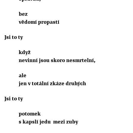
bez
vědomí propastí
Jsi to ty
když
nevinní jsou skoro nesmrtelní,
ale
jen v totální zkáze druhých
Jsi to ty
potomek
s kapslí jedu
mezi zuby