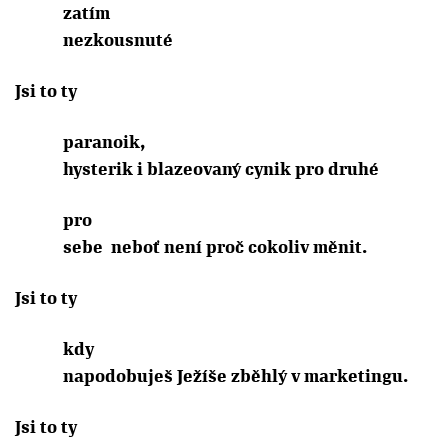
zatím
nezkousnuté
Jsi to ty
paranoik,
hysterik i blazeovaný cynik pro druhé
pro
sebe
neboť není proč cokoliv měnit.
Jsi to ty
kdy
napodobuješ Ježíše zběhlý v marketingu.
Jsi to ty