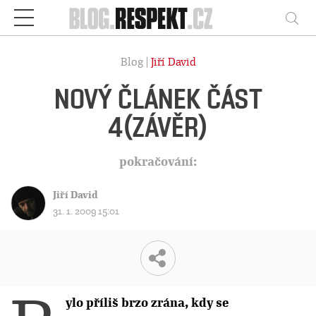
Respekt
Vy
Blog |
Jiří David
NOVÝ ČLÁNEK ČÁST
4(ZÁVĚR)
pokračování:
Jiří David
31. 1. 2009 15:01
ylo příliš brzo zrána, kdy se