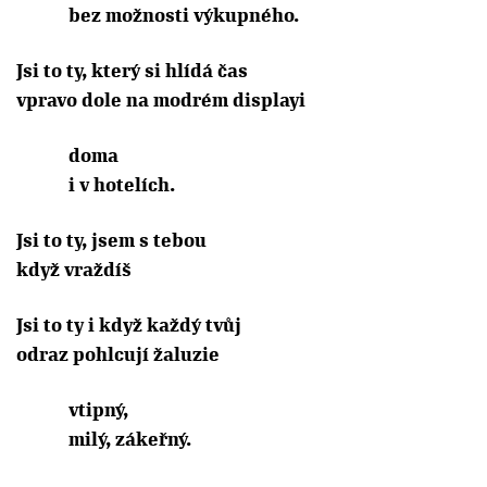
bez možnosti výkupného.
Jsi to ty, který si hlídá čas
vpravo dole na modrém displayi
doma
i v hotelích.
Jsi to ty, jsem s tebou
když vraždíš
Jsi to ty i když každý tvůj
odraz pohlcují žaluzie
vtipný,
milý, zákeřný.