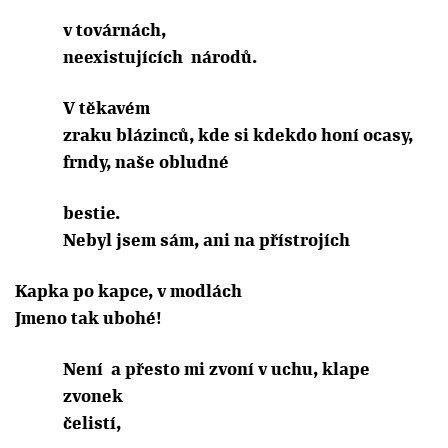
v továrnách,
neexistujících
národů.
V těkavém
zraku blázinců, kde si kdekdo honí ocasy,
frndy, naše obludné
bestie.
Nebyl jsem sám, ani na přístrojích
Kapka po kapce, v modlách
Jmeno tak ubohé!
Není
a přesto mi zvoní v uchu, klape
zvonek
čelistí,