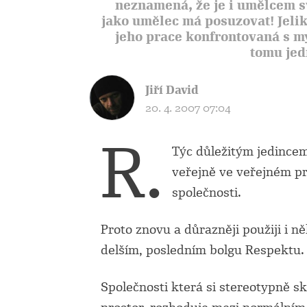
neznamená, že je i umělcem sv
jako umělec má posuzovat! Jelik
jeho prace konfrontovaná s m
tomu jed
Jiří David
20. 4. 2007 07:04
R.
Týc důležitým jedincem,
veřejně ve veřejném pr
společnosti.
Proto znovu a důrazněji použiji i n
delším, posledním bolgu Respektu.
Společnosti která si stereotypně s