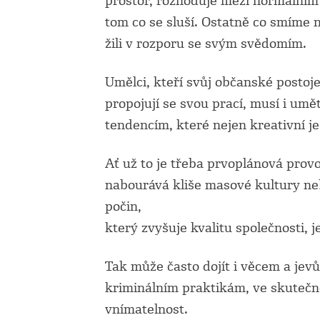
prostor, rozhoduje mezi normálním
tom co se sluší. Ostatně co smíme 
žili v rozporu se svým svědomím.
Umělci, kteří svůj občanské postoje
propojují se svou prací,
musí i
umět
tendencím, které nejen kreativní jed
Ať už to je třeba prvoplánová provok
nabourává kliše masové kultury ne
počin,
který zvyšuje kvalitu společnosti, j
Tak může často dojít i
věcem a jevů
kriminálním praktikám, ve skutečnos
vnímatelnost.