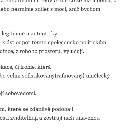
 a nenormálním, tedy o tom co se má a nemá, o
nebo nesmíme sdílet s mocí, aniž bychom
 legitimně a autenticky
 klást odpor těmto společensko politickým
ince, z toho to prostoru, vylučují.
ace, či ironie, která
bo velmi sofistikovaný(rafinovaný) umělecký
ejí sebevědomí.
m, které se zdánlivě podobají
ti zviditelňují
a zostřují naší
unavenou