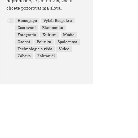
nepřenosné, je jen na vás, zda-li
chcete pozorovat má slova.
Homepage
Výběr Respektu
Cestování
Ekonomika
Fotografie
Kultura
Média
Osobní
Politika
Společnost
Technologie a věda
Video
Zábava
Zahraničí