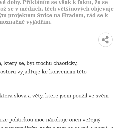
é doby. Příkláním se však k faktu, že se
ož se v médiích, těch většinových objevuje
ým projektem Srdce na Hradem, rád se k
noznačně vyjádřím.
 který se, byť trochu chaoticky,
ostoru vyjadřuje ke konvencím této
ěkterá slova a věty, ktere jsem použil ve svém
krze politickou moc nárokuje onen veřejný