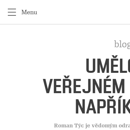
Menu
blo
UMĚLC
VEŘEJNÉM 
NAPŘÍK
Roman Týc je vědomým odra