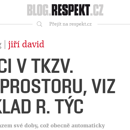
Respekt
Přejít na respekt.cz
Vyhledávání
g |
jiří david
I V TKZV.
PROSTORU, VIZ
LAD R. TÝC
zem své doby, což obecně automaticky