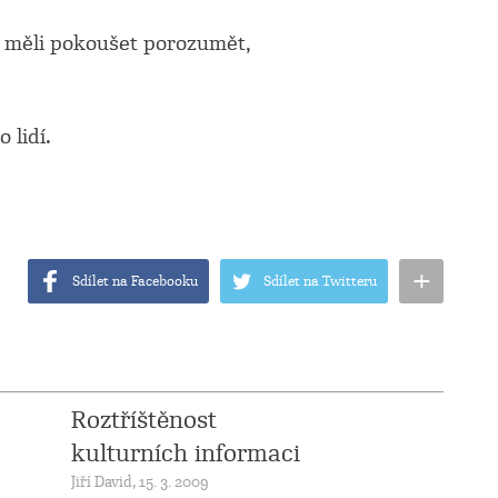
 měli pokoušet porozumět,
 lidí.
+
Sdílet na Facebooku
Sdílet na Twitteru
Roztříštěnost
kulturních informaci
Jiří David, 15. 3. 2009